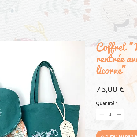
Coffret "
rentrée av
licorne"
Pri
75,00 €
Quantité
*
Ajouter au panie