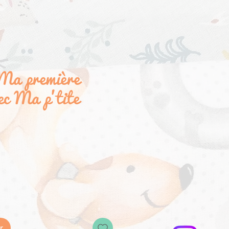
Ma première
ec Ma p'tite
x
r