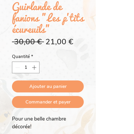
Guirlande de
fanions "Les p'tits
écureuils"
Prix
Prix
 30,00 € 
21,00 €
original
promotionnel
Quantité
*
Ajouter au panier
Commander et payer
Pour une belle chambre
décorée!