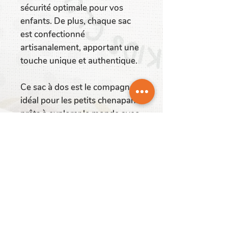
sécurité optimale pour vos
enfants. De plus, chaque sac
est confectionné
artisanalement, apportant une
touche unique et authentique.
Ce sac à dos est le compagnon
idéal pour les petits chenapans
prêts à explorer le monde avec
style et confort !
Pourquoi choisir ce sac à dos
?
Parce que chaque détail
compte, ce sac à dos a été créé
pour être à la fois pratique,
confortable et esthétiquement
beau. Offrez à votre enfant un