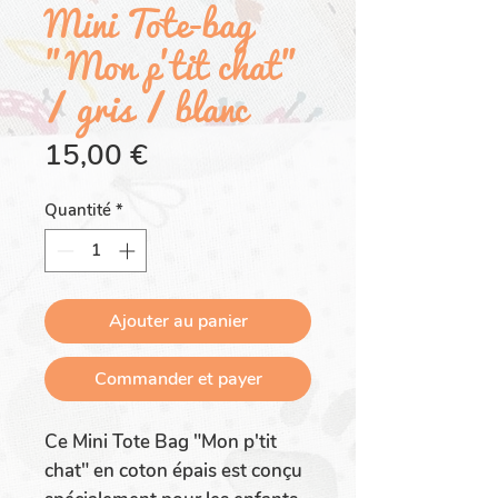
Mini Tote-bag
"Mon p'tit chat"
/ gris / blanc
Prix
15,00 €
Quantité
*
Ajouter au panier
Commander et payer
Ce Mini Tote Bag "Mon p'tit
chat" en coton épais est conçu