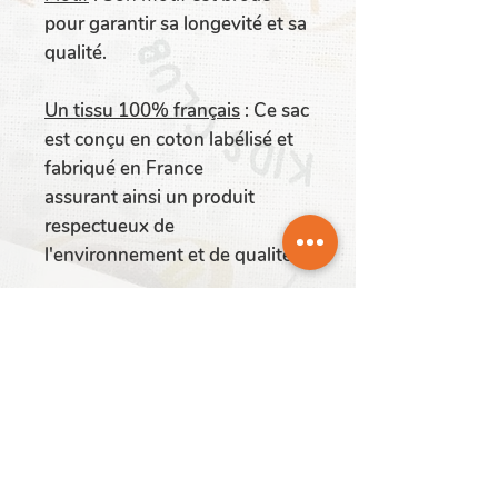
pour garantir sa longevité et sa
qualité.
Un tissu 100% français
:
Ce sac
est conçu en coton labélisé et
fabriqué en France
assurant ainsi un produit
respectueux de
l'environnement et de qualité.
Frabrication française
: Ce Mini
Tote Bag est réalisé
artisanalement en France
(Lorraine).
Ajoutez une touche de charme
et de praticité à la vie de votre