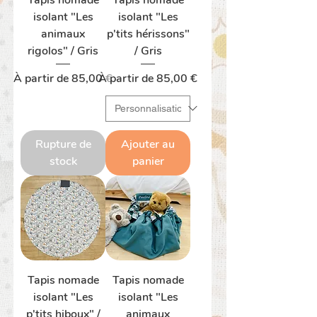
Tapis nomade
Tapis nomade
isolant "Les
isolant "Les
animaux
p'tits hérissons"
rigolos" / Gris
/ Gris
Prix promotionnel
Prix promotionnel
À partir de
85,00 €
À partir de
85,00 €
Rupture de
Ajouter au
stock
panier
Tapis nomade
Tapis nomade
isolant "Les
isolant "Les
p'tits hiboux" /
animaux