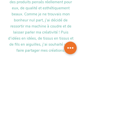
des produits pensés réellement pour
eux, de qualité et esthétiquement
beaux. Comme je ne trouvais mon
bonheur nul part, j’ai décidé de
ressortir ma machine à coudre et de
laisser parler ma créativité ! Puis
d’idées en idées, de tissus en tissus et
de fils en aiguilles, j’ai souhaité vous
faire partager mes créations.
Et maintenant tel un funambule, je fais
corps avec mon fil, je regarde loin
devant pour vous proposer toujours le
meilleur et je trouve mon équilibre en
offrant du plaisir aux enfants…